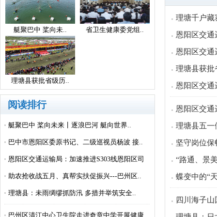
理塘千户藏
艇聚巴中 桨向未..
省卫生健康委党组..
恩阳区交通
恩阳区交通
理塘县获批
理塘县获批省级历..
恩阳区交通
阅读排行
恩阳区交通
艇聚巴中 桨向未来丨逐浪巴河 艇向世界..
理塘县五一
巴中市恩阳区委原书记、二级巡视员杨波 接..
坚守岗位保畅
恩阳区交通运输局：加速推进S303线恩阳区司
“路通、景
城..
助农抢收战五月、真帮实扶促振兴---巴州区..
蝶变中的“
理塘县：未雨绸缪抓防汛 多措并举筑安全..
四川海子山
巴州区清江中心卫生院走进奇章中学开展健康..
理塘县：日