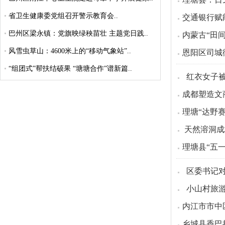
省卫生健康委党组召开警示教育会..
交通银行赋
巴州区梁永镇：党旗映绿秧苗壮 主题党日践..
内蒙古“田
风雪虫草山：4600米上的“移动气象站”..
恩阳区司城
“组团式”帮扶结硕果 “塘塘合作”谱新篇..
红衣女子被
成都塑造文
理塘“达野
天然溶洞成
理塘县“五一
区委书记对
小山村旅游
内江市市中
乡城县香巴