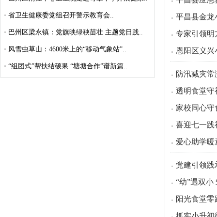
省卫生健康委党组召开警示教育会..
平昌县金龙
巴州区梁永镇：党旗映绿秧苗壮 主题党日践..
专家引领明
风雪虫草山：4600米上的“移动气象站”..
恩阳区义兴
“组团式”帮扶结硕果 “塘塘合作”谱新篇..
防汛减灾常
透明食堂守
家校同心守
喜迎七一践
爱心助学暖
党建引领践
“幼”遇双
阳光食堂零
抓实小升初衔