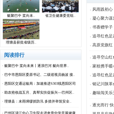
风雨践初心 
艇聚巴中 桨向未..
省卫生健康委党组..
凝心聚力谋
书香赠学子
追寻红色足
理塘县获批省级历..
高原党旗红
阅读排行
追寻空山红
艇聚巴中 桨向未来丨逐浪巴河 艇向世界..
家校携手暖
巴中市恩阳区委原书记、二级巡视员杨波 接..
追寻红色足
恩阳区交通运输局：加速推进S303线恩阳区司
铭记川陕革
城..
助农抢收战五月、真帮实扶促振兴---巴州区..
趣味闯关乐
理塘县：未雨绸缪抓防汛 多措并举筑安全..
逐光而行 
巴州区清江中心卫生院走进奇章中学开展健康..
平昌县应急