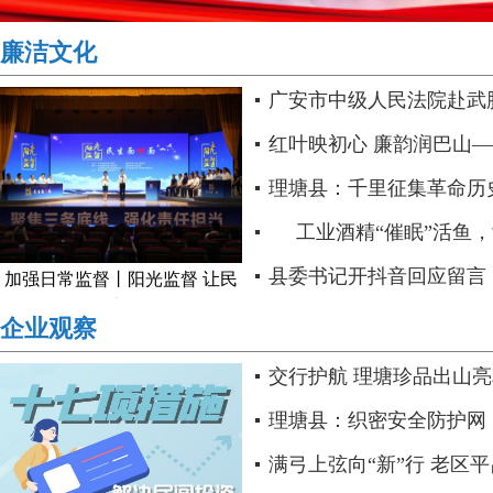
廉洁文化
广安市中级人民法院赴武
司法惩戒工作..
红叶映初心 廉韵润巴山—
府”四川省廉洁文艺作品进..
理塘县：千里征集革命历
工业酒精“催眠”活鱼，
如此“休眠”..
县委书记开抖音回应留言
加强日常监督丨阳光监督 让民
生..
众路线的生动示范..
企业观察
交行护航 理塘珍品出山
理塘县：织密安全防护网
满弓上弦向“新”行 老区