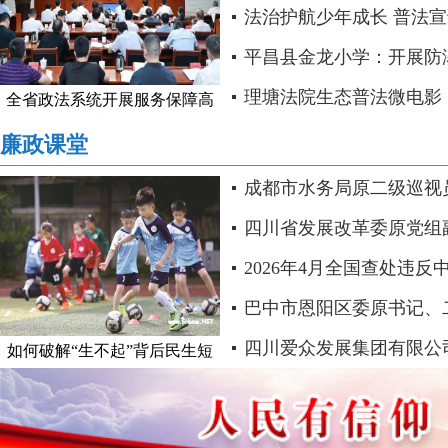
法治护航少年成长 普法宣讲
中市恩阳区司法局渔溪..
平昌县金龙小学：开展防
及安全培训活动..
理塘法院生态普法微电影
全省政法系统开展服务保障高
质量..
判》上线
廉政课堂
成都市水务局原二级巡视
纪律审查和监察调查..
四川省发展改革委原党组
任徐立 严重违纪违法被开除.
2026年4月全国查处违
神问题21889起..
巴中市恩阳区委原书记、
波 接受纪律审查和监察调查.
四川爱众发展集团有限公
如何破解“生不起”背后民生短
板..
记、总经理李常兵主动投案 接