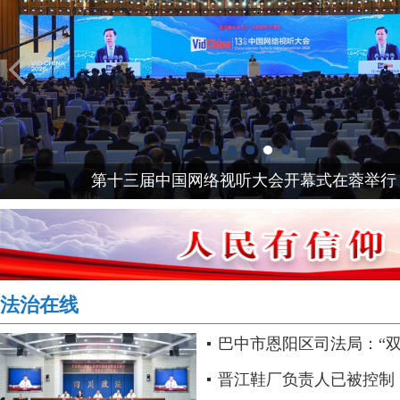
第十三届中国网络视听大会开幕式在蓉举行 .
法治在线
巴中市恩阳区司法局：“双
过硬司法行政队伍..
晋江鞋厂负责人已被控制