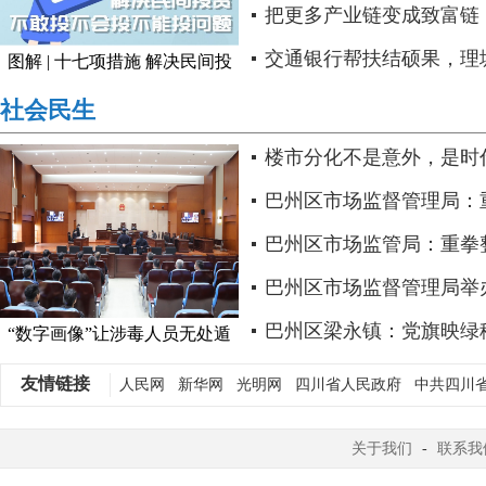
番”逻辑..
把更多产业链变成致富链
交通银行帮扶结硕果，理塘
图解 | 十七项措施 解决民间投
资..
天府新区..
社会民生
楼市分化不是意外，是时
注脚
巴州区市场监督管理局：
自行车市场乱象..
巴州区市场监管局：重拳
虚假宣传..
巴州区市场监督管理局举
食品安全培训暨“红骑暖新 .
巴州区梁永镇：党旗映绿
“数字画像”让涉毒人员无处遁
形..
日践初心..
友情链接
人民网
新华网
光明网
四川省人民政府
中共四川
关于我们
-
联系我