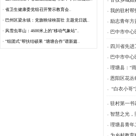
省卫生健康委党组召开警示教育会..
我的驻村帮
巴州区梁永镇：党旗映绿秧苗壮 主题党日践..
励志青年方
风雪虫草山：4600米上的“移动气象站”..
巴中市中心
“组团式”帮扶结硕果 “塘塘合作”谱新篇..
四川省先进
巴中市中心
理塘县：“
恩阳区花丛
“白衣小哥
驻村第一书
智慧之光，
理塘县青年
为乡村教育赋