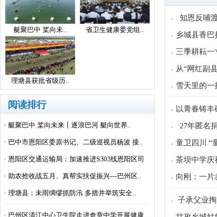
知恩反哺渡
艇聚巴中 桨向未..
省卫生健康委党组..
乡城县香巴
三季耕耘一
从“网红副
理塘县获批省级历..
雪天里的一
阅读排行
以青春铸丰
艇聚巴中 桨向未来丨逐浪巴河 艇向世界..
27年匿名
巴中市恩阳区委原书记、二级巡视员杨波 接..
童卫四川 “
恩阳区交通运输局：加速推进S303线恩阳区司
茶坝中学庆祝
城..
助农抢收战五月、真帮实扶促振兴---巴州区..
向刚：一片
理塘县：未雨绸缪抓防汛 多措并举筑安全..
子承父业掏
巴州区清江中心卫生院走进奇章中学开展健康..
甘孜乡城姑